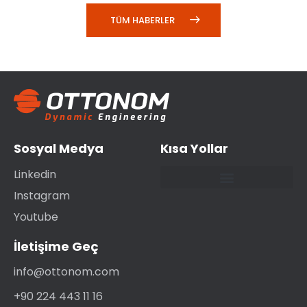
TÜM HABERLER
Sosyal Medya
Kısa Yollar
Linkedin
Instagram
OTTONOM Mühendislik Akademisi
Youtube
İletişime Geç
info@ottonom.com
+90 224 443 11 16